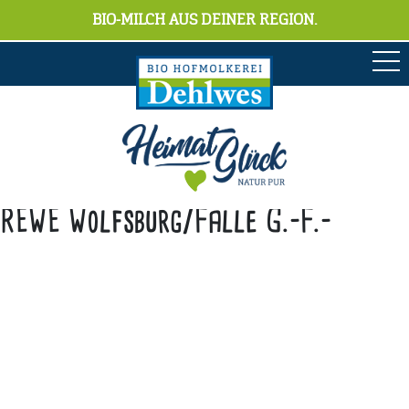
BIO-MILCH AUS DEINER REGION.
REWE Wolfsburg/Falle G.-F.-
Anschrift
Hofmolkerei Dehlwes GmbH & Co. KG
Trupe 17, 28865 Lilienthal
Bioland-Betriebsnummer: 903201