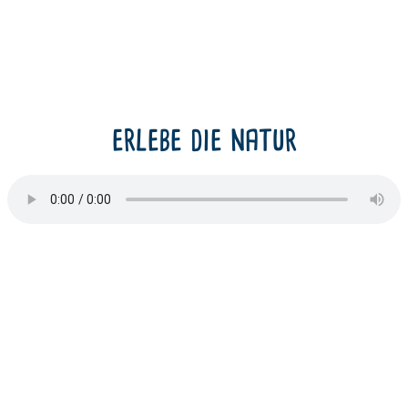
erlebe die natur
Anschrift
Hofmolkerei Dehlwes GmbH & Co. KG
Trupe 17, 28865 Lilienthal