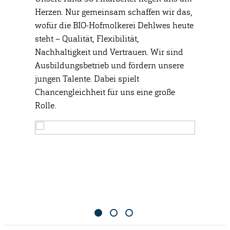
us. Das
Herzen. Nur gemeinsam schaffen wir das,
Sicherhe
he stammt
wofür die BIO-Hofmolkerei Dehlwes heute
Respekt, 
chen.
steht – Qualität, Flexibilität,
gleich wi
rei und
Nachhaltigkeit und Vertrauen. Wir sind
verantwo
eiten wir
Ausbildungsbetrieb und fördern unsere
Ressourc
ss unsere
jungen Talente. Dabei spielt
Grundged
und die
Chancengleichheit für uns eine große
seit Gene
en
Rolle.
sichern A
e Kühe
Natur un
tehen für
somit di
 Hühner
Überprod
regelmäß
gemeinnü