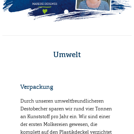
Umwelt
Verpackung
Mülltr
Durch unseren umweltfreundlicheren
Uns lieg
Destobecher sparen wir rund vier Tonnen
befindet 
ttel aus
an Kunststoff pro Jahr ein. Wir sind einer
Becher e
s
der ersten Molkereien gewesen, die
richtige
ilage und
komplett auf den Plastikdeckel verzichtet
vom Kuns