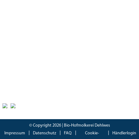
Öffnungszeiten
Hofladen
Montag – Freitag
08:30 – 18:00 Uhr
Samstag
08:30 – 17.00 Uhr
Zertifikate
Bioland Zertifikat
(PDF)
Bescheinung EG-Öko-Basisverordnung
(PDF)
IFS Food 8 Zertifikat
(PDF)
© Copyright 2026 | Bio-Hofmolkerei Dehlwes
Impressum
Datenschutz
FAQ
Cookie-
Händlerlogin