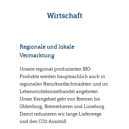
Wirtschaft
Regionale und lokale
Wärme
Vermarktung
ie
In unser
 Biomasse,
moderne 
Unsere regional produzierten BIO-
chsende
Rückgewi
Produkte werden hauptsächlich auch in
Recyclin
regionalen Naturkostfachmärkten und im
kann
Hiermit 
Lebensmitteleinzelhandel angeboten.
oduziert
und scho
Unser Kerngebiet geht von Bremen bis
unsere U
Oldenburg, Bremerhaven und Lüneburg.
Damit reduzieren wir lange Lieferwege
und den CO2-Ausstoß.