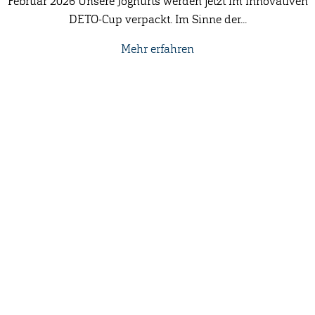
Februar 2026 Unsere Joghurts werden jetzt im innovativen
DETO-Cup verpackt. Im Sinne der...
Mehr erfahren
Anschrift
Hofmolkerei Dehlwes GmbH & Co. KG
Trupe 17, 28865 Lilienthal
Bioland-Betriebsnummer: 903201
Kontakt
Info-Telefon:
04298 466 188 0
Hofladen:
04298 466 188 17
info@hofmolkerei-dehlwes.de