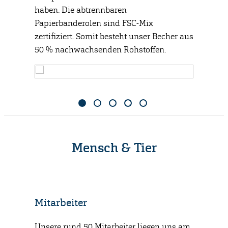
haben. Die abtrennbaren
Papierbanderolen sind FSC-Mix
zertifiziert. Somit besteht unser Becher aus
50 % nachwachsenden Rohstoffen.
Mensch & Tier
Mitarbeiter
Gesells
eht über
Unsere rund 50 Mitarbeiter liegen uns am
Für uns 