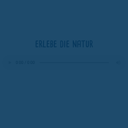
erlebe die natur
Anschrift
Hofmolkerei Dehlwes GmbH & Co. KG
Trupe 17, 28865 Lilienthal