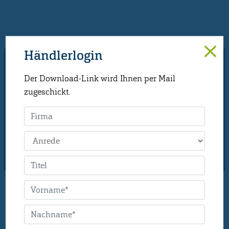
Händlerlogin
DER HOFLADEN
Der Download-Link wird Ihnen per Mail
montag - freitag von 8.30-
zugeschickt.
18.00 Uhr & samstag von
8.30-17.00 Uhr