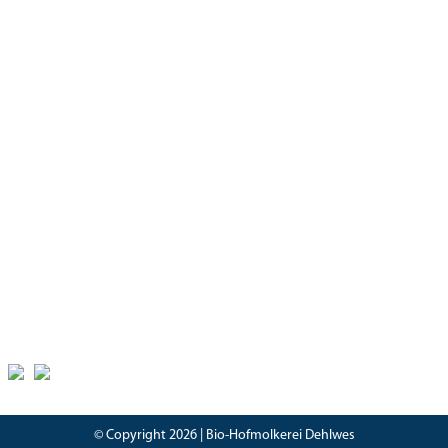
Öffnungszeiten
Hofladen
Montag – Freitag
08:30 – 18:00 Uhr
Samstag
08:30 – 17.00 Uhr
Zertifikate
Bioland Zertifikat
(PDF)
Bescheinung EG-Öko-Basisverordnung
(PDF)
IFS Food 8 Zertifikat
(PDF)
© Copyright 2026 | Bio-Hofmolkerei Dehlwes