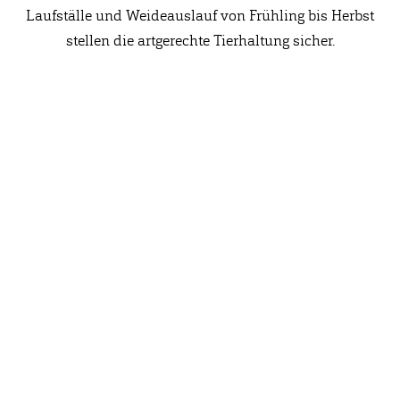
Laufställe und Weideauslauf von Frühling bis Herbst
stellen die artgerechte Tierhaltung sicher.
Anschrift
Hofmolkerei Dehlwes GmbH & Co. KG
Trupe 17, 28865 Lilienthal
Bioland-Betriebsnummer: 903201
Kontakt
Info-Telefon:
04298 466 188 0
Hofladen:
04298 466 188 17
info@hofmolkerei-dehlwes.de