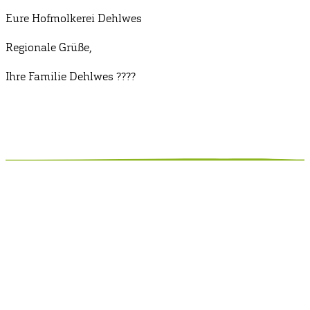
Eure Hofmolkerei Dehlwes
Regionale Grüße,
Ihre Familie Dehlwes ????
Anschrift
Hofmolkerei Dehlwes GmbH & Co. KG
Trupe 17, 28865 Lilienthal
Bioland-Betriebsnummer: 903201