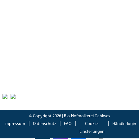
Hofladen
Montag – Freitag
08:30 – 18:00 Uhr
Samstag
08:30 – 17.00 Uhr
Zertifikate
Bioland Zertifikat
(PDF)
Bescheinung EG-Öko-Basisverordnung
(PDF)
IFS Food 8 Zertifikat
(PDF)
© Copyright 2026 | Bio-Hofmolkerei Dehlwes
Impressum
Datenschutz
FAQ
Cookie-
Händlerlogin
Einstellungen