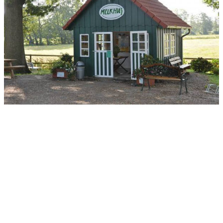
Anschrift
Hofmolkerei Dehlwes GmbH & Co. KG
Trupe 17, 28865 Lilienthal
Bioland-Betriebsnummer: 903201
Kontakt