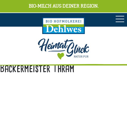
BIO-MILCH AUS DEINER REGION.
Bäckermeister Thräm
Anschrift
Hofmolkerei Dehlwes GmbH & Co. KG
Trupe 17, 28865 Lilienthal
Bioland-Betriebsnummer: 903201