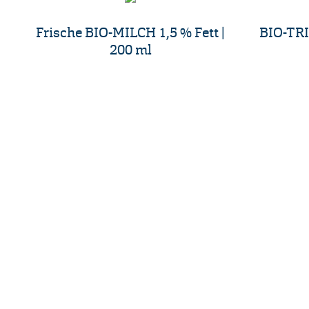
Frische BIO-MILCH 1,5 % Fett |
BIO-TRI
200 ml
Anschrift
Kontakt
Hofmolkerei Dehlwes GmbH & Co. KG
Info-Telefon:
Trupe 17, 28865 Lilienthal
Hofladen:
042
Bioland-Betriebsnummer: 903201
info@hofmolk