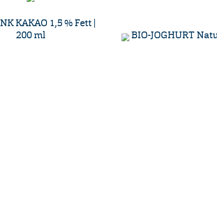
NK KAKAO 1,5 % Fett |
200 ml
BIO-JOGHURT Natur
Öffnungszeiten
04298 466 188 0
Hofladen
98 466 188 17
Montag – Freitag
erei-dehlwes.de
08:30 – 18:00 Uhr
Samstag