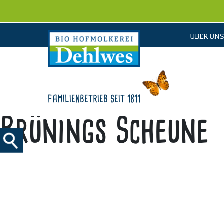
ÜBER UNS
FAMILIENBETRIEB SEIT 1811
Brünings Scheune