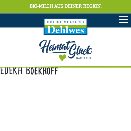
BIO-MILCH AUS DEINER REGION.
EDEKA Boekhoff
Anschrift
Hofmolkerei Dehlwes GmbH & Co. KG
Trupe 17, 28865 Lilienthal
Bioland-Betriebsnummer: 903201