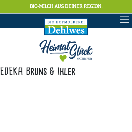
BIO-MILCH AUS DEINER REGION.
EDEKA Bruns & Ihler
Anschrift
Hofmolkerei Dehlwes GmbH & Co. KG
Trupe 17, 28865 Lilienthal
Bioland-Betriebsnummer: 903201