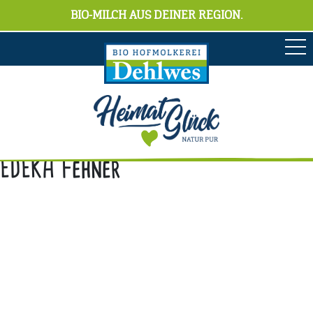
BIO-MILCH AUS DEINER REGION.
EDEKA Fehner
Anschrift
Hofmolkerei Dehlwes GmbH & Co. KG
Trupe 17, 28865 Lilienthal
Bioland-Betriebsnummer: 903201