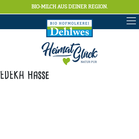
BIO-MILCH AUS DEINER REGION.
EDEKA Hasse
Anschrift
Hofmolkerei Dehlwes GmbH & Co. KG
Trupe 17, 28865 Lilienthal
Bioland-Betriebsnummer: 903201