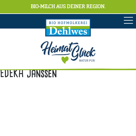
BIO-MILCH AUS DEINER REGION.
EDEKA Janssen
Anschrift
Hofmolkerei Dehlwes GmbH & Co. KG
Trupe 17, 28865 Lilienthal
Bioland-Betriebsnummer: 903201