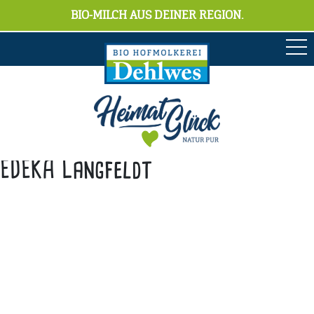
BIO-MILCH AUS DEINER REGION.
EDEKA Langfeldt
Anschrift
Hofmolkerei Dehlwes GmbH & Co. KG
Trupe 17, 28865 Lilienthal
Bioland-Betriebsnummer: 903201