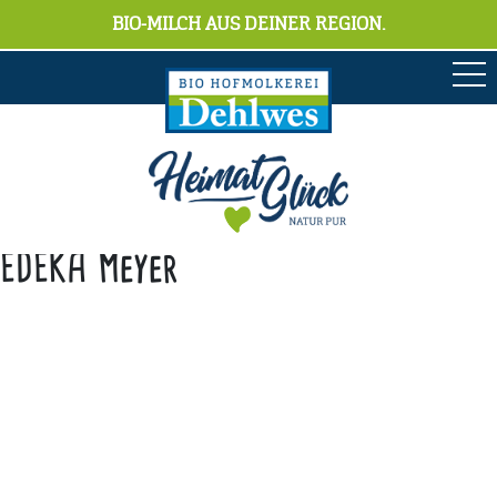
BIO-MILCH AUS DEINER REGION.
EDEKA Meyer
Anschrift
Hofmolkerei Dehlwes GmbH & Co. KG
Trupe 17, 28865 Lilienthal
Bioland-Betriebsnummer: 903201