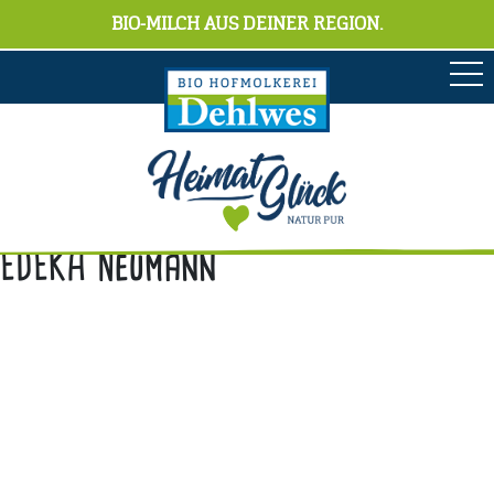
BIO-MILCH AUS DEINER REGION.
EDEKA Neumann
Anschrift
Hofmolkerei Dehlwes GmbH & Co. KG
Trupe 17, 28865 Lilienthal
Bioland-Betriebsnummer: 903201