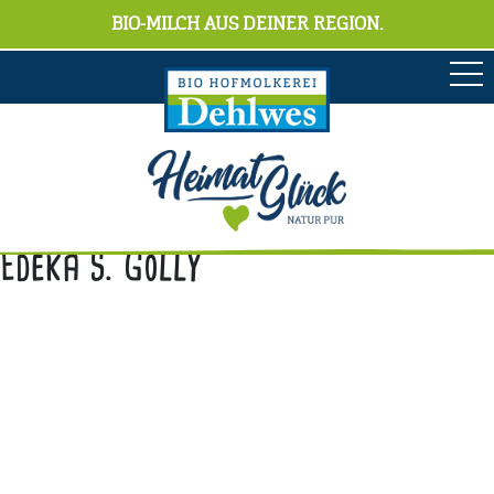
BIO-MILCH AUS DEINER REGION.
Edeka S. Golly
Anschrift
Hofmolkerei Dehlwes GmbH & Co. KG
Trupe 17, 28865 Lilienthal
Bioland-Betriebsnummer: 903201