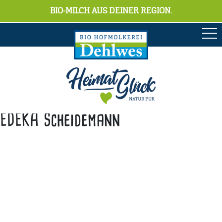
BIO-MILCH AUS DEINER REGION.
EDEKA Scheidemann
Anschrift
Hofmolkerei Dehlwes GmbH & Co. KG
Trupe 17, 28865 Lilienthal
Bioland-Betriebsnummer: 903201