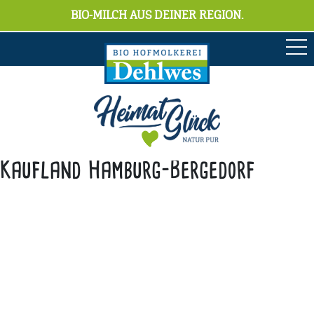
BIO-MILCH AUS DEINER REGION.
Kaufland Hamburg-Bergedorf
Anschrift
Hofmolkerei Dehlwes GmbH & Co. KG
Trupe 17, 28865 Lilienthal
Bioland-Betriebsnummer: 903201