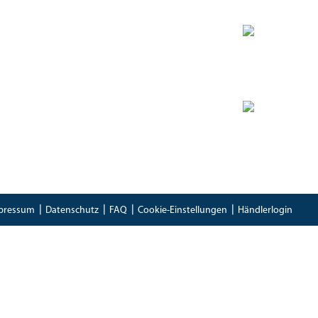
Zertifikate
Bioland Zertifikat
(PDF)
Bescheinung EG-Öko-Basisverordnung
(PDF)
IFS Food 8 Zertifikat
(PDF)
pressum
Datenschutz
FAQ
Cookie-Einstellungen
Händlerlogin