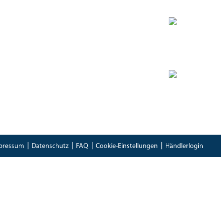
Zertifikate
Bioland Zertifikat
(PDF)
Bescheinung EG-Öko-Basisverordnung
(PDF)
IFS Food 8 Zertifikat
(PDF)
pressum
Datenschutz
FAQ
Cookie-Einstellungen
Händlerlogin