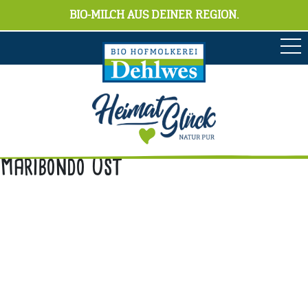
BIO-MILCH AUS DEINER REGION.
Maribondo Ost
Anschrift
Hofmolkerei Dehlwes GmbH & Co. KG
Trupe 17, 28865 Lilienthal
Bioland-Betriebsnummer: 903201