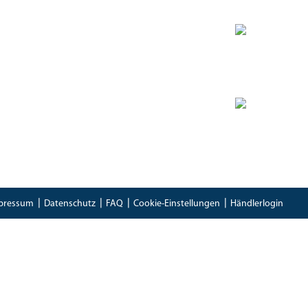
Zertifikate
Bioland Zertifikat
(PDF)
Bescheinung EG-Öko-Basisverordnung
(PDF)
IFS Food 8 Zertifikat
(PDF)
pressum
Datenschutz
FAQ
Cookie-Einstellungen
Händlerlogin