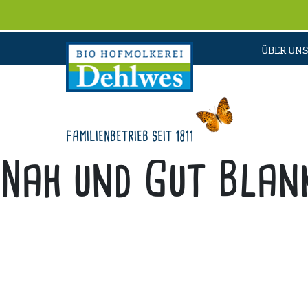
ÜBER UNS
FAMILIENBETRIEB SEIT 1811
Nah und Gut Blan