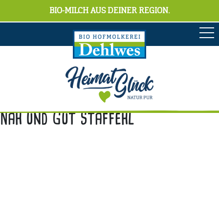
BIO-MILCH AUS DEINER REGION.
Nah und Gut Staffehl
Anschrift
Hofmolkerei Dehlwes GmbH & Co. KG
Trupe 17, 28865 Lilienthal
Bioland-Betriebsnummer: 903201