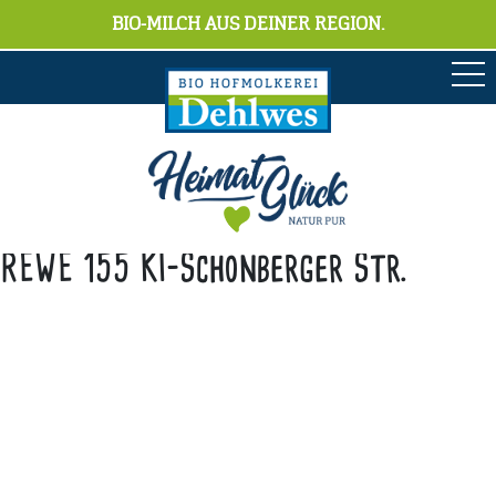
BIO-MILCH AUS DEINER REGION.
REWE 155 KI-Schönberger Str.
Anschrift
Hofmolkerei Dehlwes GmbH & Co. KG
Trupe 17, 28865 Lilienthal
Bioland-Betriebsnummer: 903201