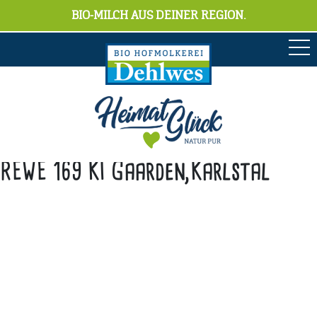
BIO-MILCH AUS DEINER REGION.
REWE 169 KI Gaarden,Karlstal
Anschrift
Hofmolkerei Dehlwes GmbH & Co. KG
Trupe 17, 28865 Lilienthal
Bioland-Betriebsnummer: 903201