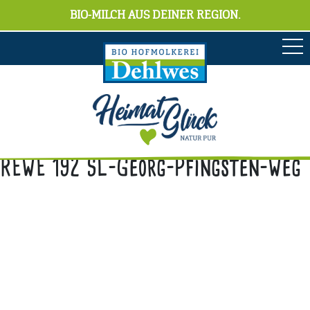
BIO-MILCH AUS DEINER REGION.
REWE 192 SL-Georg-Pfingsten-Weg
Anschrift
Hofmolkerei Dehlwes GmbH & Co. KG
Trupe 17, 28865 Lilienthal
Bioland-Betriebsnummer: 903201