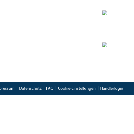
Zertifikate
Bioland Zertifikat
(PDF)
Bescheinung EG-Öko-Basisverordnung
(PDF)
IFS Food 8 Zertifikat
(PDF)
pressum
Datenschutz
FAQ
Cookie-Einstellungen
Händlerlogin