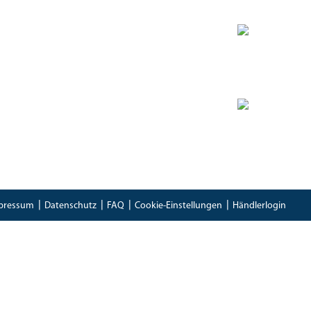
Zertifikate
Bioland Zertifikat
(PDF)
Bescheinung EG-Öko-Basisverordnung
(PDF)
IFS Food 8 Zertifikat
(PDF)
pressum
Datenschutz
FAQ
Cookie-Einstellungen
Händlerlogin