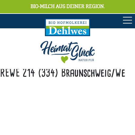
BIO-MILCH AUS DEINER REGION.
REWE 214 (334) Braunschweig/We
Anschrift
Hofmolkerei Dehlwes GmbH & Co. KG
Trupe 17, 28865 Lilienthal
Bioland-Betriebsnummer: 903201