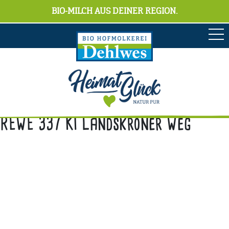
BIO-MILCH AUS DEINER REGION.
REWE 337 KI Landskroner Weg
Anschrift
Hofmolkerei Dehlwes GmbH & Co. KG
Trupe 17, 28865 Lilienthal
Bioland-Betriebsnummer: 903201