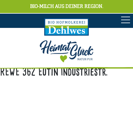
BIO-MILCH AUS DEINER REGION.
REWE 362 Eutin Industriestr.
Anschrift
Hofmolkerei Dehlwes GmbH & Co. KG
Trupe 17, 28865 Lilienthal
Bioland-Betriebsnummer: 903201