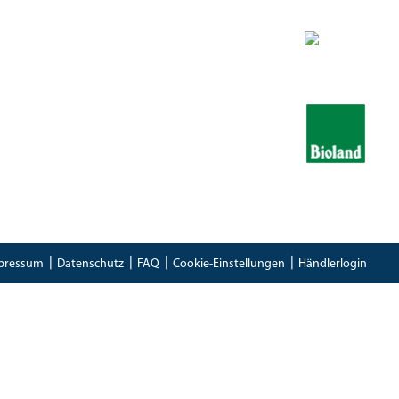
Zertifikate
Bioland Zertifikat
(PDF)
Bescheinung EG-Öko-Basisverordnung
(PDF)
IFS Food 8 Zertifikat
(PDF)
pressum
Datenschutz
FAQ
Cookie-Einstellungen
Händlerlogin