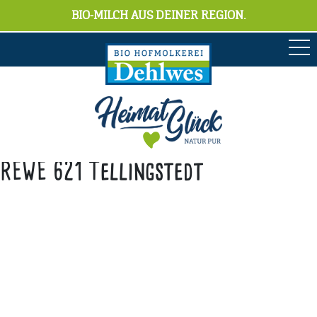
BIO-MILCH AUS DEINER REGION.
REWE 621 Tellingstedt
Anschrift
Hofmolkerei Dehlwes GmbH & Co. KG
Trupe 17, 28865 Lilienthal
Bioland-Betriebsnummer: 903201