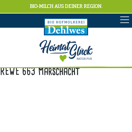
BIO-MILCH AUS DEINER REGION.
REWE 663 Marschacht
Anschrift
Hofmolkerei Dehlwes GmbH & Co. KG
Trupe 17, 28865 Lilienthal
Bioland-Betriebsnummer: 903201