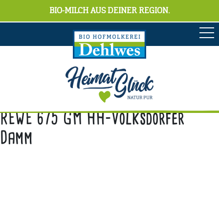
BIO-MILCH AUS DEINER REGION.
REWE 675 GM HH-Volksdorfer
Damm
Anschrift
Hofmolkerei Dehlwes GmbH & Co. KG