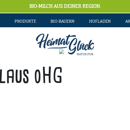
BIO-MILCH AUS DEINER REGION.
PRODUKTE
BIO-BAUERN
HOFLADEN
A
laus oHG