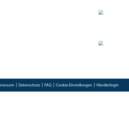
Zertifikate
Bioland Zertifikat
(PDF)
Bescheinung EG-Öko-Basisverordnung
(PDF)
IFS Food 8 Zertifikat
(PDF)
pressum
Datenschutz
FAQ
Cookie-Einstellungen
Händlerlogin