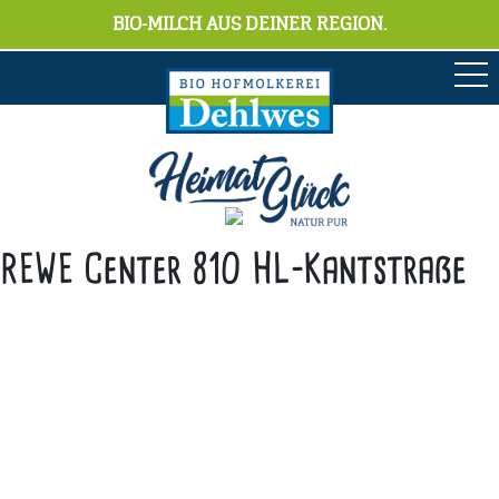
BIO-MILCH AUS DEINER REGION.
REWE Center 810 HL-Kantstraße
Anschrift
Hofmolkerei Dehlwes GmbH & Co. KG
Trupe 17, 28865 Lilienthal
Bioland-Betriebsnummer: 903201