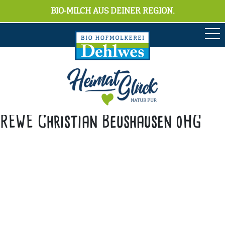
BIO-MILCH AUS DEINER REGION.
REWE Christian Beushausen oHG
Anschrift
Hofmolkerei Dehlwes GmbH & Co. KG
Trupe 17, 28865 Lilienthal
Bioland-Betriebsnummer: 903201