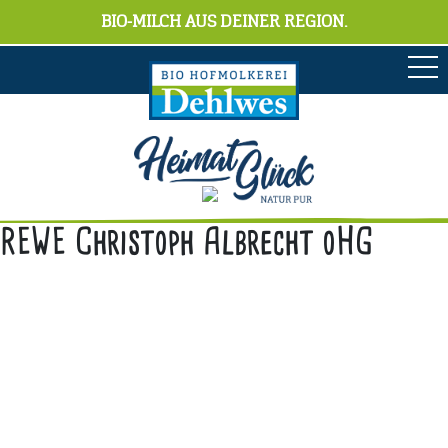
BIO-MILCH AUS DEINER REGION.
REWE Christoph Albrecht oHG
Anschrift
Hofmolkerei Dehlwes GmbH & Co. KG
Trupe 17, 28865 Lilienthal
Bioland-Betriebsnummer: 903201