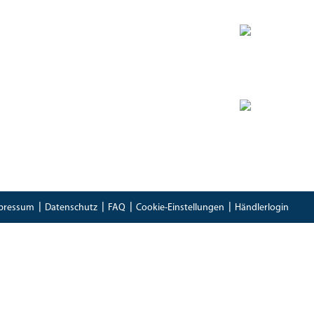
Zertifikate
Bioland Zertifikat
(PDF)
Bescheinung EG-Öko-Basisverordnung
(PDF)
IFS Food 8 Zertifikat
(PDF)
pressum
Datenschutz
FAQ
Cookie-Einstellungen
Händlerlogin