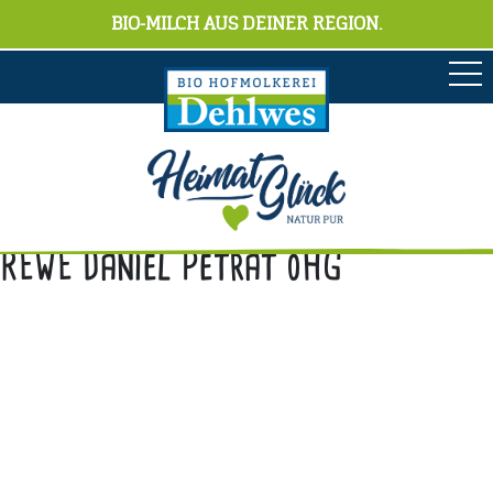
BIO-MILCH AUS DEINER REGION.
REWE Daniel Petrat oHG
Anschrift
Hofmolkerei Dehlwes GmbH & Co. KG
Trupe 17, 28865 Lilienthal
Bioland-Betriebsnummer: 903201