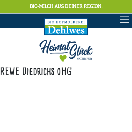
BIO-MILCH AUS DEINER REGION.
REWE Diedrichs oHG
Anschrift
Hofmolkerei Dehlwes GmbH & Co. KG
Trupe 17, 28865 Lilienthal
Bioland-Betriebsnummer: 903201