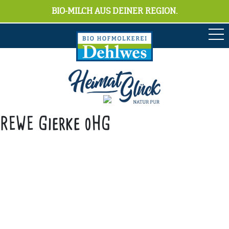
BIO-MILCH AUS DEINER REGION.
REWE Gierke oHG
Anschrift
Hofmolkerei Dehlwes GmbH & Co. KG
Trupe 17, 28865 Lilienthal
Bioland-Betriebsnummer: 903201