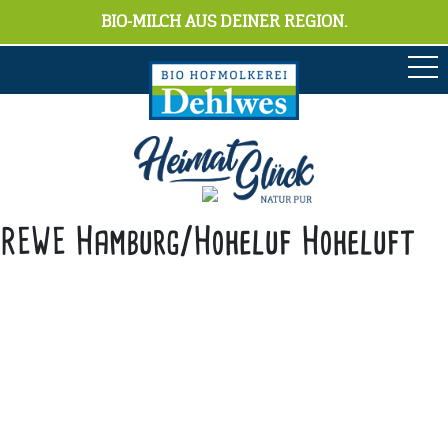
BIO-MILCH AUS DEINER REGION.
REWE Hamburg/Hoheluf Hoheluft
Anschrift
Hofmolkerei Dehlwes GmbH & Co. KG
Trupe 17, 28865 Lilienthal
Bioland-Betriebsnummer: 903201