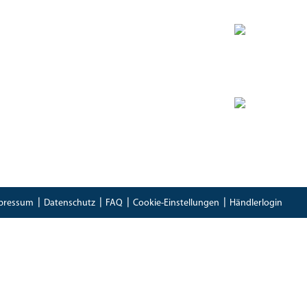
Zertifikate
Bioland Zertifikat
(PDF)
Bescheinung EG-Öko-Basisverordnung
(PDF)
IFS Food 8 Zertifikat
(PDF)
pressum
Datenschutz
FAQ
Cookie-Einstellungen
Händlerlogin