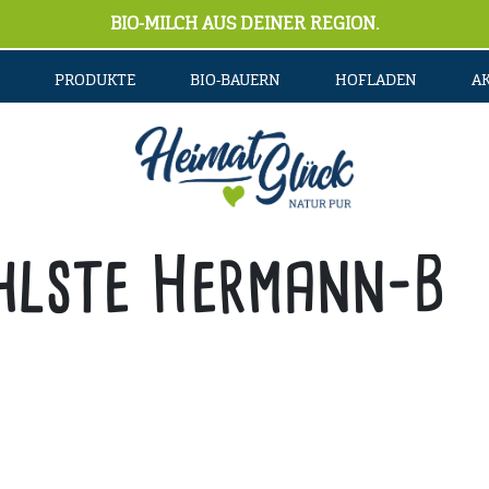
BIO-MILCH AUS DEINER REGION.
PRODUKTE
BIO-BAUERN
HOFLADEN
A
hlste Hermann-B